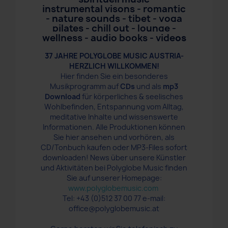
instrumental visons - romantic
- nature sounds - tibet - yoga
pilates - chill out - lounge -
wellness - audio books - vide
os
37 JAHRE POLYGLOBE MUSIC AUSTRIA-
HERZLICH WILLKOMMEN!
Hier finden Sie ein besonderes
Musikprogramm auf
CDs
und als
mp3
Download
für körperliches & seelisches
Wohlbefinden, Entspannung vom Alltag,
meditative Inhalte und wissenswerte
Informationen. Alle Produktionen können
Sie hier ansehen und vorhören, als
CD/Tonbuch kaufen oder MP3-Files sofort
downloaden! News über unsere Künstler
und Aktivitäten bei Polyglobe Music finden
Sie auf unserer Homepage:
www.polyglobemusic.com
Tel: +43 (0)512 37 00 77 e-mail:
office@polyglobemusic.at