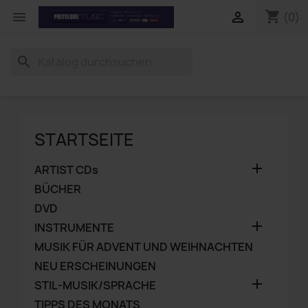
shopping_cart


(0)
search
STARTSEITE

ARTIST CDs
BÜCHER
DVD

INSTRUMENTE
MUSIK FÜR ADVENT UND WEIHNACHTEN
NEU ERSCHEINUNGEN

STIL-MUSIK/SPRACHE
TIPPS DES MONATS