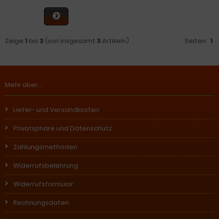
Zeige
1
bis
3
(von insgesamt
3
Artikeln)
Seiten:
1
Mehr über...
Liefer- und Versandkosten
Privatsphäre und Datenschutz
Zahlungsmethoden
Widerrufsbelehrung
Widerrufsformular
Rechnungsdaten