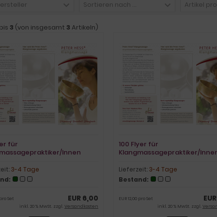
Hersteller
Sortieren nach ...
Artikel pr
bis
3
(von insgesamt
3
Artikeln)
er für
100 Flyer für
massagepraktiker/Innen
Klangmassagepraktiker/Inne
zeit:
3-4 Tage
Lieferzeit:
3-4 Tage
nd:
Bestand:
EUR 6,00
EUR
pro Set
EUR 12,00 pro Set
inkl. 20 % MwSt. zzgl.
Versandkosten
inkl. 20 % MwSt. zzgl.
Versa