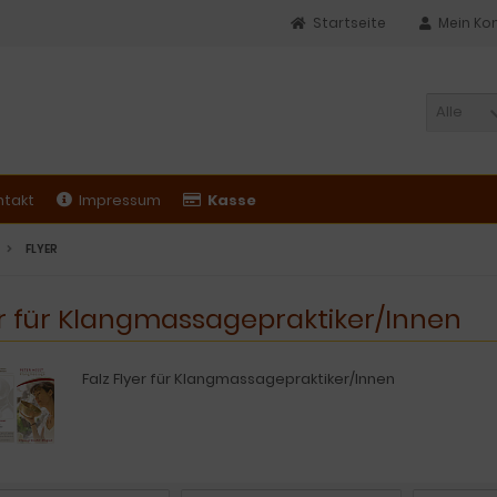
Startseite
Mein Ko
Alle
ntakt
Impressum
Kasse
FLYER
r für Klangmassagepraktiker/Innen
Falz Flyer für Klangmassagepraktiker/Innen