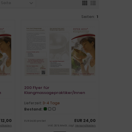
o Seite
Seiten:
1
200 Flyer für
n
Klangmassagepraktiker/Innen
Lieferzeit:
3-4 Tage
Bestand:
 12,00
EUR 24,00
EUR 24,00 pro Set
ndkosten
inkl. 20 % MwSt. zzgl.
Versandkosten