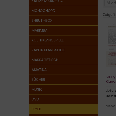
KALIMBA-SANSULA
Alle 
MONOCHORD
Zeige
1
SHRUTI-BOX
MARIMBA
KOSHI KLANGSPIELE
ZAPHIR KLANGSPIELE
MASSAGETISCH
ASIATIKA
50 Fly
BÜCHER
Klang
MUSIK
Liefer
Besta
DVD
EUR 6,00 
FLYER