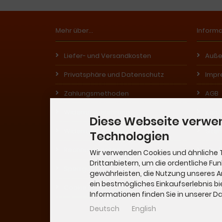
Mehr über...
Inform
Liefer- und Versandkosten
Auße
Privatsphäre und Datenschutz
Impr
Zahlungsmethoden
AGB
Widerrufsbelehrung
Kont
Diese Webseite verwe
Widerrufsformular
Site
Technologien
Rechnungsdaten
Häuf
Wir verwenden Cookies und ähnliche 
Drittanbietern, um die ordentliche Fu
Sperrgut
Info
gewährleisten, die Nutzung unseres 
ein bestmögliches Einkaufserlebnis bi
Cookie Einstellungen
Informationen finden Sie in unserer 
Deutsch
English