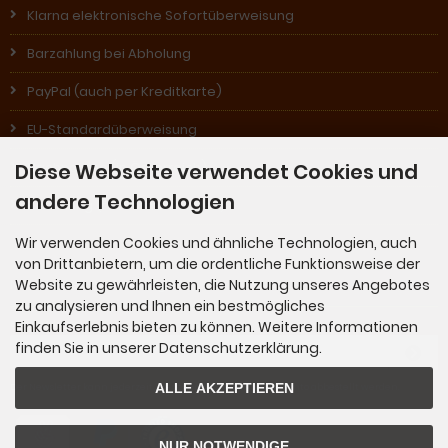
Klarna elektronische Sofortüberweisung
Barzahlung bei Abholung
PayPal (auch per Kreditkarte)
EU-Standardüberweisung
Nachnahme (in Österreich)
Diese Webseite verwendet Cookies und
andere Technologien
Rechnung (für Stammkunden)
Wir verwenden Cookies und ähnliche Technologien, auch
von Drittanbietern, um die ordentliche Funktionsweise der
Newsletter-Anmeldung
Website zu gewährleisten, die Nutzung unseres Angebotes
zu analysieren und Ihnen ein bestmögliches
Einkaufserlebnis bieten zu können. Weitere Informationen
E-Mail-Adresse:
finden Sie in unserer Datenschutzerklärung.
ALLE AKZEPTIEREN
Der Newsletter kann jederzeit hier oder in Ihrem Kundenkonto abbestellt werden.
NUR NOTWENDIGE