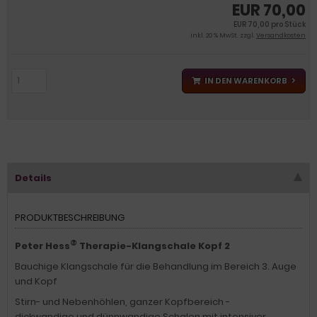
EUR 70,00
EUR 70,00 pro Stück
inkl. 20 % MwSt. zzgl.
Versandkosten
IN DEN WARENKORB
Details
PRODUKTBESCHREIBUNG
®
Peter Hess
Therapie-Klangschale Kopf 2
Bauchige Klangschale für die Behandlung im Bereich 3. Auge
und Kopf
Stirn- und Nebenhöhlen, ganzer Kopfbereich -
dickwandige und dünnwandige Schalen mit intensiver