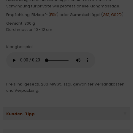
Schwingung für private wie professionelle Klangmassage.
Empfehlung: Filzkopf- (
FSK
) oder Gummischlägel (
GS1
,
GS2D
)
Gewicht: 300 g
Durchmesser: 10 - 12 cm
Klangbeispiel
Preis inkl. gesetzl. 20% MWSt., zzgl. gewählter Versandkosten
und Verpackung.
Kunden-Tipp