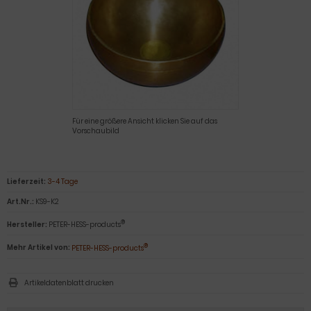
Für eine größere Ansicht klicken Sie auf das
Vorschaubild
Lieferzeit:
3-4 Tage
Art.Nr.:
KS9-K2
®
Hersteller:
PETER-HESS-products
®
Mehr Artikel von:
PETER-HESS-products
Artikeldatenblatt drucken