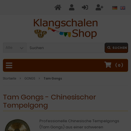
Alle
SUCHEN
(
0
)
Startseite
GONGS
Tam Gongs
Tam Gongs - Chinesischer
Tempelgong
Professionelle Chinesische Tempelgongs
(Tam Gongs) aus einer schweren