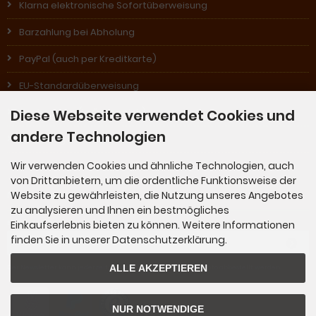
Klarna elektronische Sofortüberweisung
Barzahlung bei Abholung
PayPal (auch per Kreditkarte)
EU-Standardüberweisung
Diese Webseite verwendet Cookies und
Nachnahme (in Österreich)
andere Technologien
Rechnung (für Stammkunden)
Wir verwenden Cookies und ähnliche Technologien, auch
von Drittanbietern, um die ordentliche Funktionsweise der
Website zu gewährleisten, die Nutzung unseres Angebotes
Newsletter-Anmeldung
zu analysieren und Ihnen ein bestmögliches
Einkaufserlebnis bieten zu können. Weitere Informationen
E-Mail-Adresse:
finden Sie in unserer Datenschutzerklärung.
ALLE AKZEPTIEREN
Der Newsletter kann jederzeit hier oder in Ihrem Kundenkonto abbestellt werden.
NUR NOTWENDIGE