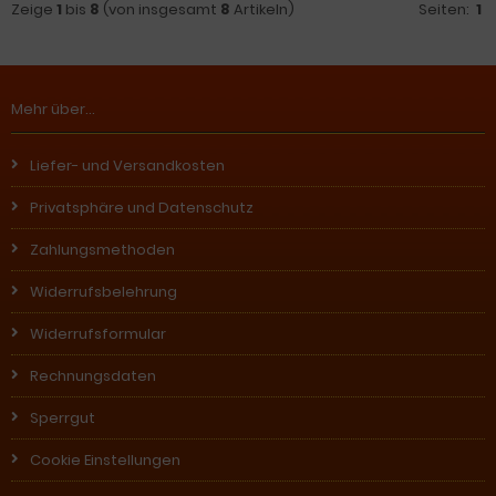
Zeige
1
bis
8
(von insgesamt
8
Artikeln)
Seiten:
1
Mehr über...
Liefer- und Versandkosten
Privatsphäre und Datenschutz
Zahlungsmethoden
Widerrufsbelehrung
Widerrufsformular
Rechnungsdaten
Sperrgut
Cookie Einstellungen