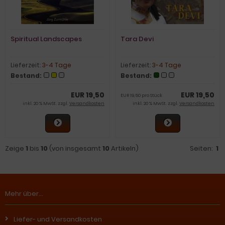
Spiritual Landscapes
Tara Devi
Lieferzeit:
3-4 Tage
Lieferzeit:
3-4 Tage
Bestand:
Bestand:
EUR 19,50
EUR 19,50
EUR 19,50 pro Stück
inkl. 20 % MwSt. zzgl.
Versandkosten
inkl. 20 % MwSt. zzgl.
Versandkosten
Zeige
1
bis
10
(von insgesamt
10
Artikeln)
Seiten:
1
Mehr über...
Liefer- und Versandkosten