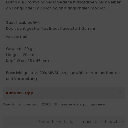
Durch die Eiform sind verschiedene Klangfarben beim Reiben
an Gongs oder im Anschlag an Klangschalen möglich.
Stiel: flexibles GFK
Kopf: bunt gestreiftes Ei aus Kunststoff Gummi
wasserfest
Gewicht: 30 g
Länge: 20 cm
Kopf: Ø ca. 35 x 45 mm
Preis inkl. gesetzl. 20% MWSt., zzgl. gewählter Versandkosten
und Verpackung.
Kunden-Tipp
Diesen Artikel haben wir am 22.07.2008 in unseren Katalog aufgenommen.
« Erster
|
« vorheriger
|
nächster »
|
Letzter »