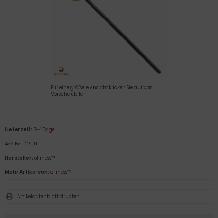
Für eine größere Ansicht klicken Sie auf das
Vorschaubild
Lieferzeit:
3-4 Tage
Art.Nr.:
GS-EI
Hersteller:
ollihess™
Mehr Artikel von:
ollihess™
Artikeldatenblatt drucken