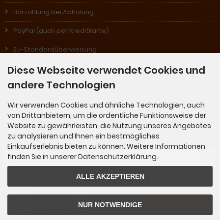
Barzahlung bei Abholung
PayPal (auch per Kreditkarte)
EU-Standardüberweisung
Diese Webseite verwendet Cookies und
Nachnahme (in Österreich)
andere Technologien
Rechnung (für Stammkunden)
Wir verwenden Cookies und ähnliche Technologien, auch
von Drittanbietern, um die ordentliche Funktionsweise der
Newsletter-Anmeldung
Website zu gewährleisten, die Nutzung unseres Angebotes
zu analysieren und Ihnen ein bestmögliches
Einkaufserlebnis bieten zu können. Weitere Informationen
E-Mail-Adresse:
finden Sie in unserer Datenschutzerklärung.
ALLE AKZEPTIEREN
Der Newsletter kann jederzeit hier oder in Ihrem Kundenkonto abbestellt werden.
NUR NOTWENDIGE