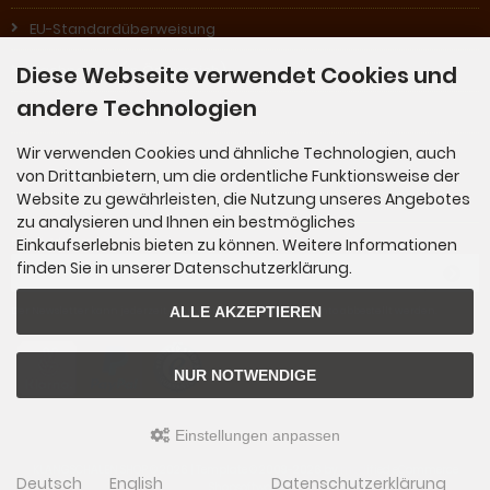
EU-Standardüberweisung
Diese Webseite verwendet Cookies und
Nachnahme (in Österreich)
andere Technologien
Rechnung (für Stammkunden)
Wir verwenden Cookies und ähnliche Technologien, auch
von Drittanbietern, um die ordentliche Funktionsweise der
Newsletter-Anmeldung
Website zu gewährleisten, die Nutzung unseres Angebotes
zu analysieren und Ihnen ein bestmögliches
Einkaufserlebnis bieten zu können. Weitere Informationen
E-Mail-Adresse:
finden Sie in unserer Datenschutzerklärung.
ALLE AKZEPTIEREN
Der Newsletter kann jederzeit hier oder in Ihrem Kundenkonto abbestellt werden.
NUR NOTWENDIGE
Einstellungen anpassen
KLANGSCHALEN SHOP © 2026 | Template © 2009-2026 by
mod
ified eCommerce
Deutsch
English
Datenschutzerklärung
Shopsoftware