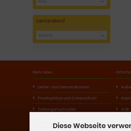
Euro
Versandland
Austria
Mehr über...
Inform
Liefer- und Versandkosten
Auße
Privatsphäre und Datenschutz
Impr
Zahlungsmethoden
AGB
Widerrufsbelehrung
Kont
Diese Webseite verwe