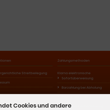
ationen
Zahlungsmethoden
rgerichtliche Streitbeilegung
Klarna elektronische
Sofortüberweisung
essum
Barzahlung bei Abholung
PayPal (auch per Kreditkarte)
akt
ndet Cookies und andere
EU-Standardüberweisung