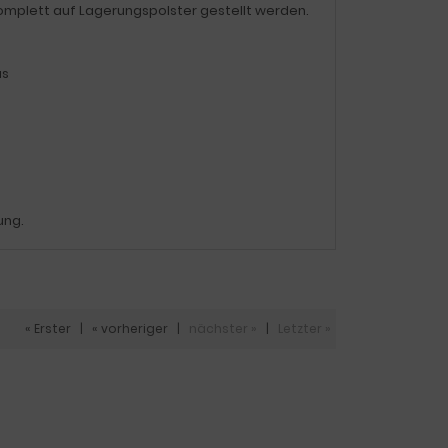
omplett auf Lagerungspolster gestellt werden.
us
ung.
« Erster
|
« vorheriger
|
nächster »
|
Letzter »