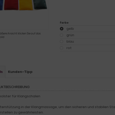
Farbe
gelb
rößere Ansicht klicken Sie auf das
grün
ild
blau
rot
ls
Kunden-Tipp
UKTBESCHREIBUNG
polster für Klangschalen
nterstützung in der Klangmassage, um den sicheren und stabilen Sta
rstellen zu gewährleisten.