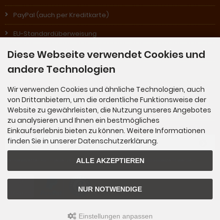
PayPal (auch per Kreditkarte)
EU-Standardüberweisung
Diese Webseite verwendet Cookies und
Nachnahme (in Österreich)
andere Technologien
Rechnung (für Stammkunden)
Wir verwenden Cookies und ähnliche Technologien, auch
von Drittanbietern, um die ordentliche Funktionsweise der
Newsletter-Anmeldung
Website zu gewährleisten, die Nutzung unseres Angebotes
zu analysieren und Ihnen ein bestmögliches
Einkaufserlebnis bieten zu können. Weitere Informationen
E-Mail-Adresse:
finden Sie in unserer Datenschutzerklärung.
ALLE AKZEPTIEREN
Der Newsletter kann jederzeit hier oder in Ihrem Kundenkonto abbestellt werden.
NUR NOTWENDIGE
Einstellungen anpassen