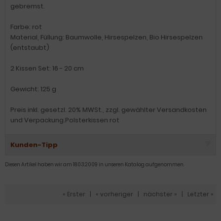
gebremst.
Farbe: rot
Material, Füllung: Baumwolle, Hirsespelzen, Bio Hirsespelzen
(entstaubt)
2 Kissen Set: 16 - 20 cm
Gewicht: 125 g
Preis inkl. gesetzl. 20% MWSt., zzgl. gewählter Versandkosten
und Verpackung.Polsterkissen rot
Kunden-Tipp
Diesen Artikel haben wir am 18.03.2009 in unseren Katalog aufgenommen.
« Erster
|
« vorheriger
|
nächster »
|
Letzter »