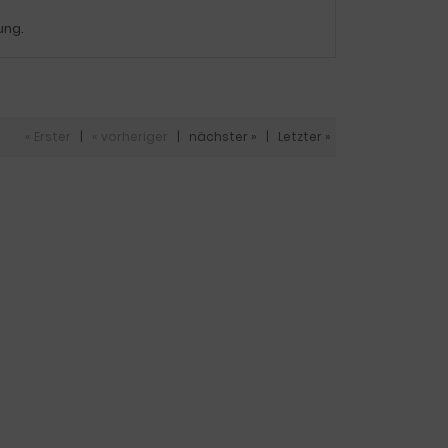
ung.
« Erster
|
« vorheriger
|
nächster »
|
Letzter »