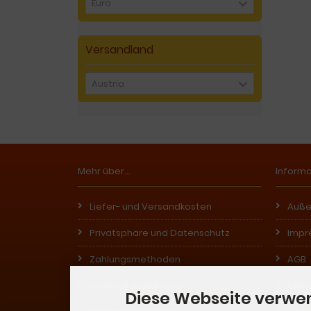
Euro
Versandland
Austria
Mehr über...
Inform
Liefer- und Versandkosten
Auße
Privatsphäre und Datenschutz
Impr
Zahlungsmethoden
AGB
Widerrufsbelehrung
Kont
Diese Webseite verwe