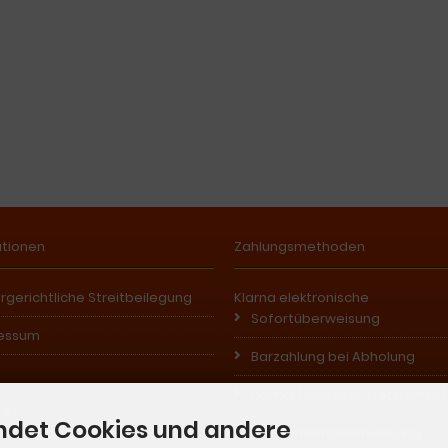
ationen
Zahlungsmethoden
rgerichtliche Streitbeilegung
Klarna elektronische
Sofortüberweisung
essum
Barzahlung bei Abholung
PayPal (auch per Kreditkarte)
akt
ndet Cookies und andere
EU-Standardüberweisung