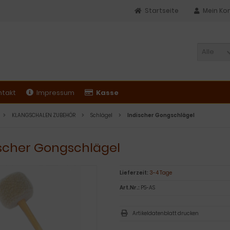
Startseite
Mein Ko
Alle
ntakt
Impressum
Kasse
KLANGSCHALEN ZUBEHÖR
Schlägel
Indischer Gongschlägel
ischer Gongschlägel
Lieferzeit:
3-4 Tage
Art.Nr.:
PS-AS
Artikeldatenblatt drucken