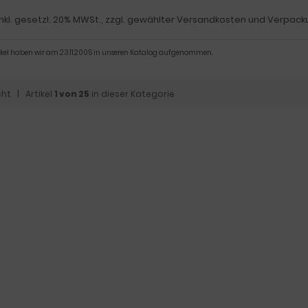
inkl. gesetzl. 20% MWSt., zzgl. gewählter Versandkosten und Verpack
tikel haben wir am 23.11.2005 in unseren Katalog aufgenommen.
cht
| Artikel
1 von 25
in dieser Kategorie