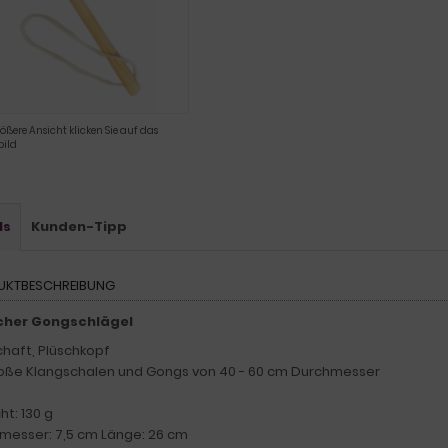
rößere Ansicht klicken Sie auf das
ild
ls
Kunden-Tipp
UKTBESCHREIBUNG
cher Gongschlägel
chaft, Plüschkopf
roße Klangschalen und Gongs von 40 - 60 cm Durchmesser
t: 130 g
messer: 7,5 cm Länge: 26 cm