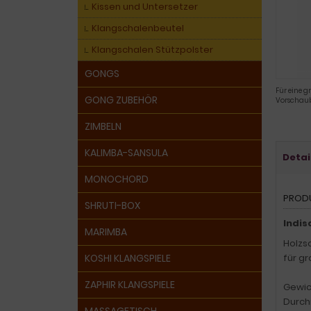
Kissen und Untersetzer
Klangschalenbeutel
Klangschalen Stützpolster
GONGS
Für eine g
GONG ZUBEHÖR
Vorschaub
ZIMBELN
KALIMBA-SANSULA
Detai
MONOCHORD
PROD
SHRUTI-BOX
Indis
MARIMBA
Holzs
KOSHI KLANGSPIELE
für g
ZAPHIR KLANGSPIELE
Gewich
Durch