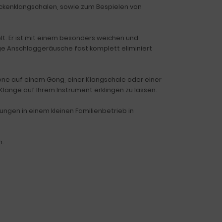
eckenklangschalen, sowie zum Bespielen von
lt. Er ist mit einem besonders weichen und
ge Anschlaggeräusche fast komplett eliminiert
 Töne auf einem Gong, einer Klangschale oder einer
Klänge auf Ihrem Instrument erklingen zu lassen.
gungen in einem kleinen Familienbetrieb in
n.