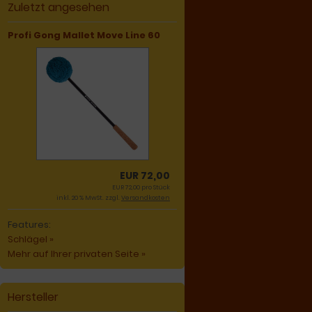
Zuletzt angesehen
Profi Gong Mallet Move Line 60
EUR 72,00
EUR 72,00 pro Stück
inkl. 20 % MwSt. zzgl.
Versandkosten
Features:
Schlägel »
Mehr auf Ihrer privaten Seite »
Hersteller