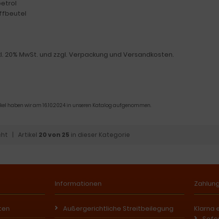
petrol
offbeutel
nkl. 20% MwSt. und zzgl. Verpackung und Versandkosten.
tikel haben wir am 16.10.2024 in unseren Katalog aufgenommen.
cht
| Artikel
20 von 25
in dieser Kategorie
Informationen
Zahlun
ten
Außergerichtliche Streitbeilegung
Klarna 
Sofo