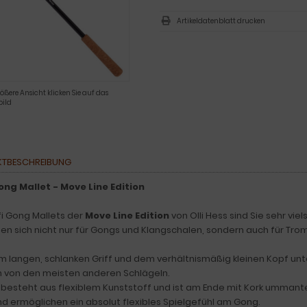
Artikeldatenblatt drucken
rößere Ansicht klicken Sie auf das
ild
TBESCHREIBUNG
ong Mallet - Move Line Edition
fi Gong Mallets der
Move Line Edition
von Olli Hess sind Sie sehr viel
nen sich nicht nur für Gongs und Klangschalen, sondern auch für Tro
em langen, schlanken Griff und dem verhältnismäßig kleinen Kopf unt
h von den meisten anderen Schlägeln.
ff besteht aus flexiblem Kunststoff und ist am Ende mit Kork ummantel
d ermöglichen ein absolut flexibles Spielgefühl am Gong.