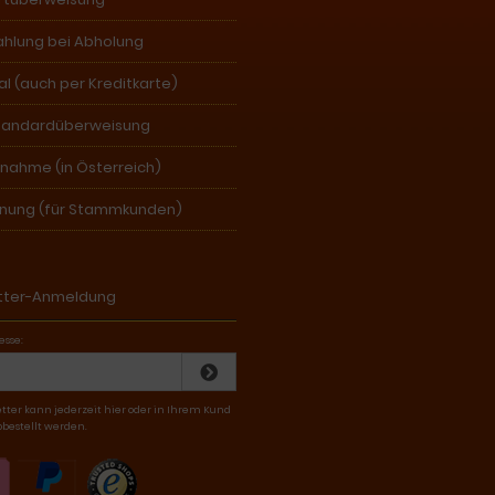
ahlung bei Abholung
l (auch per Kreditkarte)
tandardüberweisung
nahme (in Österreich)
nung (für Stammkunden)
tter-Anmeldung
esse:
tter kann jederzeit hier oder in Ihrem Kund
bestellt werden.