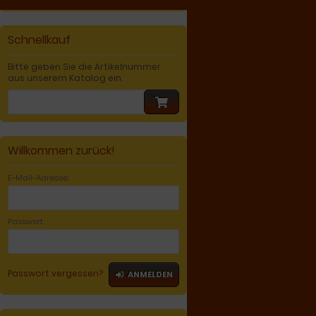
Schnellkauf
Bitte geben Sie die Artikelnummer
aus unserem Katalog ein.
Willkommen zurück!
E-Mail-Adresse:
Passwort:
Passwort vergessen?
ANMELDEN