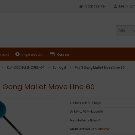
Startseite
Mein Ko
Alle
ntakt
Impressum
Kasse
KLANGSCHALEN ZUBEHÖR
Schlägel
Profi Gong Mallet Move Line 60
i Gong Mallet Move Line 60
Lieferzeit:
3-4 Tage
Art.Nr.:
PGM-Move60
Hersteller:
ollihess™
Mehr Artikel von:
ollihess™