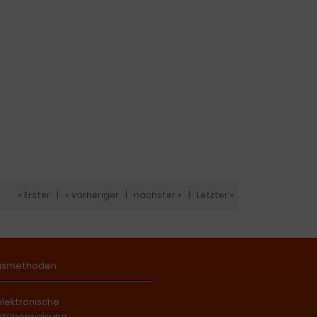
« Erster
|
« vorheriger
|
nächster »
|
Letzter »
gsmethoden
elektronische
rtüberweisung