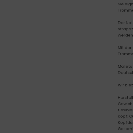
Sie eig
Trommel
Der Nat
strapaz
werden
Mit der
Trommel
Mallets
Deutsch
Wir bie
Herstell
Gewicht
flexibl
Kopf: 
Kopfdu
Gesamt