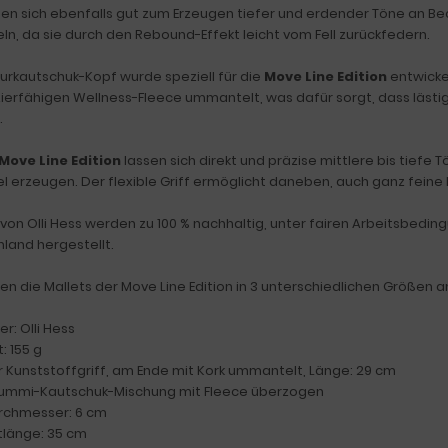
nen sich ebenfalls gut zum Erzeugen tiefer und erdender Töne an B
n, da sie durch den Rebound-Effekt leicht vom Fell zurückfedern.
urkautschuk-Kopf wurde speziell für die
Move Line Edition
entwicke
ierfähigen Wellness-Fleece ummantelt, was dafür sorgt, dass lästi
.
Move Line Edition
lassen sich direkt und präzise mittlere bis tiefe
 erzeugen. Der flexible Griff ermöglicht daneben, auch ganz feine 
 von Olli Hess werden zu 100 % nachhaltig, unter fairen Arbeitsbedin
land hergestellt.
ten die Mallets der Move Line Edition in 3 unterschiedlichen Größen a
er: Olli Hess
: 155 g
er Kunststoffgriff, am Ende mit Kork ummantelt, Länge: 29 cm
Gummi-Kautschuk-Mischung mit Fleece überzogen
rchmesser: 6 cm
länge: 35 cm