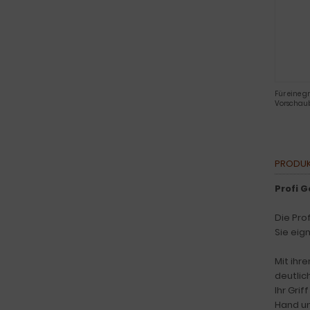
Für eine g
Vorschaub
PRODUK
Profi G
Die Pro
Sie eig
Mit ihr
deutlic
Ihr Gri
Hand un