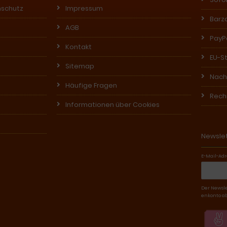
nschutz
Impressum
Barz
AGB
PayPa
Kontakt
EU-S
Sitemap
Nach
Häufige Fragen
Rech
Informationen über Cookies
Newsle
E-Mail-Adr
Der Newsle
enkonto ab