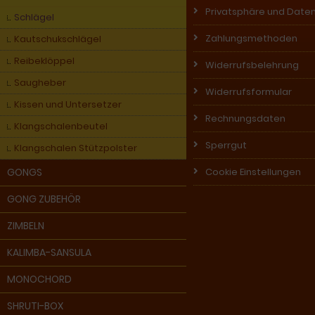
Privatsphäre und Date
Schlägel
Zahlungsmethoden
Kautschukschlägel
Reibeklöppel
Widerrufsbelehrung
Saugheber
Widerrufsformular
Kissen und Untersetzer
Rechnungsdaten
Klangschalenbeutel
Sperrgut
Klangschalen Stützpolster
GONGS
Cookie Einstellungen
GONG ZUBEHÖR
ZIMBELN
KALIMBA-SANSULA
MONOCHORD
SHRUTI-BOX