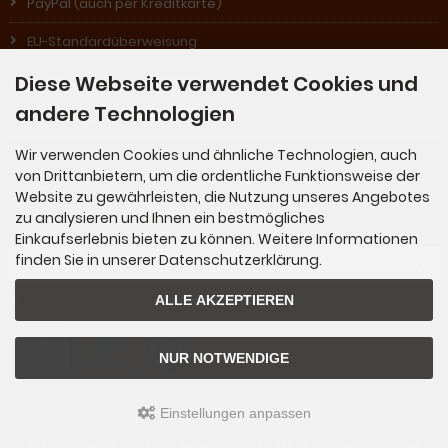
PayPal (auch per Kreditkarte)
EU-Standardüberweisung
Nachnahme (in Österreich)
Diese Webseite verwendet Cookies und
andere Technologien
Rechnung (für Stammkunden)
Wir verwenden Cookies und ähnliche Technologien, auch
von Drittanbietern, um die ordentliche Funktionsweise der
Newsletter-Anmeldung
Website zu gewährleisten, die Nutzung unseres Angebotes
zu analysieren und Ihnen ein bestmögliches
Einkaufserlebnis bieten zu können. Weitere Informationen
E-Mail-Adresse:
finden Sie in unserer Datenschutzerklärung.
ALLE AKZEPTIEREN
Der Newsletter kann jederzeit hier oder in Ihrem Kundenkonto abbestellt werden.
NUR NOTWENDIGE
Einstellungen anpassen
KLANGSCHALEN SHOP © 2026 | Template © 2009-2026 by
mod
ified eCommerce