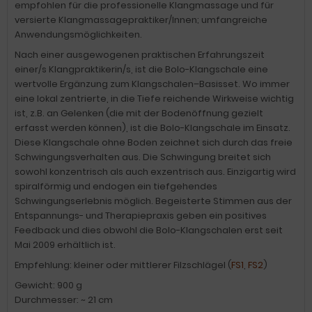
empfohlen für die professionelle Klangmassage und für
versierte Klangmassagepraktiker/Innen; umfangreiche
Anwendungsmöglichkeiten.
Nach einer ausgewogenen praktischen Erfahrungszeit
einer/s Klangpraktikerin/s, ist die Bolo-Klangschale eine
wertvolle Ergänzung zum Klangschalen–Basisset. Wo immer
eine lokal zentrierte, in die Tiefe reichende Wirkweise wichtig
ist, z.B. an Gelenken (die mit der Bodenöffnung gezielt
erfasst werden können), ist die Bolo-Klangschale im Einsatz.
Diese Klangschale ohne Boden zeichnet sich durch das freie
Schwingungsverhalten aus. Die Schwingung breitet sich
sowohl konzentrisch als auch exzentrisch aus. Einzigartig wird
spiralförmig und endogen ein tiefgehendes
Schwingungserlebnis möglich. Begeisterte Stimmen aus der
Entspannungs- und Therapiepraxis geben ein positives
Feedback und dies obwohl die Bolo-Klangschalen erst seit
Mai 2009 erhältlich ist.
Empfehlung: kleiner oder mittlerer Filzschlägel (
FS1
,
FS2
)
Gewicht: 900 g
Durchmesser: ~ 21 cm