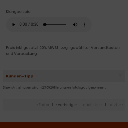
Klangbeispiel
Preis inkl. gesetzl. 20% MWSt., zzgl. gewählter Versandkosten
und Verpackung.
Kunden-Tipp
Diesen Artikel haben wir am 23.09.2011 in unseren Katalog aufgenommen.
« Erster
|
« vorheriger
|
nächster »
|
Letzter »