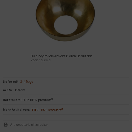
Für eine größere Ansicht klicken Sie auf das
Vorschaubild
Lieferzeit:
3-4 Tage
Art.Nr.:
KS9-SG
®
Hersteller:
PETER-HESS-products
®
Mehr Artikel von:
PETER-HESS-products
Artikeldatenblatt drucken