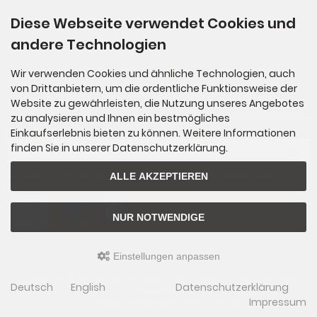
Diese Webseite verwendet Cookies und
Nachnahme (in Österreich)
andere Technologien
Rechnung (für Stammkunden)
Wir verwenden Cookies und ähnliche Technologien, auch
von Drittanbietern, um die ordentliche Funktionsweise der
Website zu gewährleisten, die Nutzung unseres Angebotes
Newsletter-Anmeldung
zu analysieren und Ihnen ein bestmögliches
Einkaufserlebnis bieten zu können. Weitere Informationen
E-Mail-Adresse:
finden Sie in unserer Datenschutzerklärung.
ALLE AKZEPTIEREN
Der Newsletter kann jederzeit hier oder in Ihrem Kundenkonto abbestellt werden.
NUR NOTWENDIGE
Einstellungen anpassen
KLANGSCHALEN SHOP © 2026 | Template © 2009-2026 by
mod
ified eCommerce
Deutsch
English
Datenschutzerklärung
Shopsoftware
Impressum
mod
ified eCommerce Shopsoftware © 2009-2026