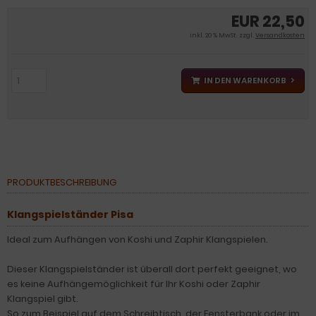
EUR 22,50
inkl. 20 % MwSt. zzgl.
Versandkosten
IN DEN WARENKORB
PRODUKTBESCHREIBUNG
Klangspielständer Pisa
Ideal zum Aufhängen von Koshi und Zaphir Klangspielen.
Dieser Klangspielständer ist überall dort perfekt geeignet, wo
es keine Aufhängemöglichkeit für Ihr Koshi oder Zaphir
Klangspiel gibt.
So zum Beispiel auf dem Schreibtisch, der Fensterbank oder im