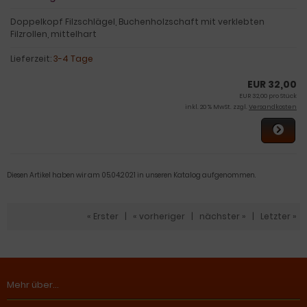
Doppelkopf Filzschlägel, Buchenholzschaft mit verklebten
Filzrollen, mittelhart
Lieferzeit:
3-4 Tage
EUR 32,00
EUR 32,00 pro Stück
inkl. 20 % MwSt. zzgl.
Versandkosten
Diesen Artikel haben wir am 05.04.2021 in unseren Katalog aufgenommen.
« Erster
|
« vorheriger
|
nächster »
|
Letzter »
Mehr über...