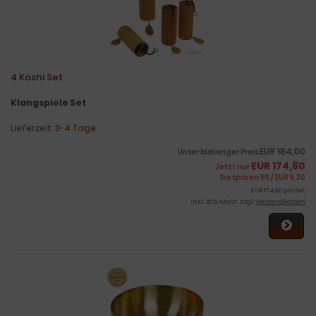
4 Koshi Set
Klangspiel
e Set
Lieferzeit:
3-4 Tage
EUR 184,00
Unser bisheriger Preis
EUR 174,80
Jetzt nur
Sie sparen 5% / EUR 9,20
EUR 174,80 pro Set
inkl. 20 % MwSt. zzgl.
Versandkosten