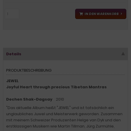
IN DEN WARENKORB
Details
PRODUKTBESCHREIBUNG
JEWEL
Joyful Heart through precious Tibetan Mantras
Dechen Shak-Dagsay
2010
"Das aktuelle Album heißt "JEWEL" und ist tatsächlich ein
unglaubliches Juwel und Meisterwerk geworden. Zusammen
mit meinem Schweizer Produzenten Helge van Dyk und den
erstklassigen Musikern wie Martin Tillman, Jürg Zurmühle,