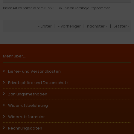
Diesen Artikel haben wir am 01.12.2005 in unseren Katalog aufgenommen.
« Erster
|
« vorheriger
|
nächster »
|
Letzter »
Mehr über...
Liefer- und Versandkosten
Privatsphäre und Datenschutz
Zahlungsmethoden
Widerrufsbelehrung
Widerrufsformular
Rechnungsdaten