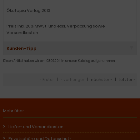
Ökotopia Verlag 2013
Preis inkl. 20% MWSt. und exkl. Verpackung sowie
Versandkosten.
Kunden-Tipp
Diesen Artikel haben wir am 08.09.2011 in unseren Katalog aufgenommen.
« Erster
|
« vorheriger
|
nächster »
|
Letzter »
Mehr über...
Liefer- und Versandkosten
Privatsphäre und Datenschutz