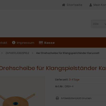
Startseite
Mein Ko
Alle
ntakt
Impressum
Kasse
ZAPHIR KLANGSPIELE
4er Drehscheibe für Klangspielständer Karussell
Drehscheibe für Klangspielständer Ka
Lieferzeit:
3-4 Tage
Art.Nr.:
DREH-4
Artikeldatenblatt drucken