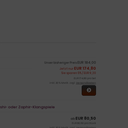
EUR 184,00
Unser bisheriger Preis
EUR 174,80
Jetzt nur
Sie sparen 5% / EUR 9,20
EUR 174,80 pro Set
inkl. 20 % MwSt. zzgl.
Versandkosten
shi- oder Zaphir-Klangspiele
EUR 80,50
ab
EUR 80,50 pro Stück
inkl. 20 % MwSt. zzgl.
Versandkosten