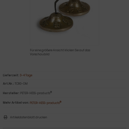
Für eine größere Ansicht klicken Sie auf das
Vorschaubild
Lieferzeit:
3-4 Tage
Art.Nr.:
TC80-OM
®
Hersteller:
PETER-HESS-products
®
Mehr Artikel von:
PETER-HESS-products
Artikeldatenblatt drucken