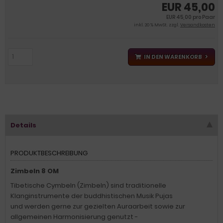
EUR 45,00
EUR 45,00 pro Paar
inkl. 20 % MwSt. zzgl.
Versandkosten
IN DEN WARENKORB
Details
PRODUKTBESCHREIBUNG
Zimbeln 8 OM
Tibetische Cymbeln (Zimbeln) sind traditionelle
Klanginstrumente der buddhistischen Musik Pujas
und werden gerne zur gezielten Auraarbeit sowie zur
allgemeinen Harmonisierung genutzt -