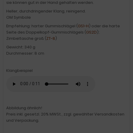
sie können gut in der Hand gehalten werden.
Heller, durchdringender Klang, reinigend.
OM Symbole
Empfehlung: harter Gummischlägel (
GS1-H
) oder die harte
Seite des Doppelkopf-Gummischlägels (
GS2D
);
Zimbeltasche groß (
ZT-8
)
Gewicht: 340 g
Durchmesser: 8 cm
Klangbeispiel
Abbildung ähnlich!
Preis inkl. gesetzl. 20% MWSt., zzgl. gewählter Versandkosten
und Verpackung.