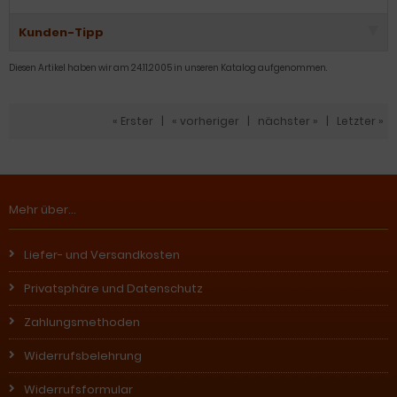
Kunden-Tipp
Diesen Artikel haben wir am 24.11.2005 in unseren Katalog aufgenommen.
« Erster
|
« vorheriger
|
nächster »
|
Letzter »
Mehr über...
Liefer- und Versandkosten
Privatsphäre und Datenschutz
Zahlungsmethoden
Widerrufsbelehrung
Widerrufsformular