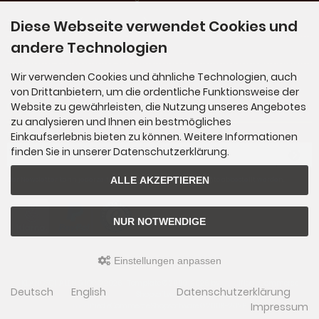
Diese Webseite verwendet Cookies und
Nachnahme (in Österreich)
andere Technologien
Rechnung (für Stammkunden)
Wir verwenden Cookies und ähnliche Technologien, auch
von Drittanbietern, um die ordentliche Funktionsweise der
Newsletter-Anmeldung
Website zu gewährleisten, die Nutzung unseres Angebotes
zu analysieren und Ihnen ein bestmögliches
Einkaufserlebnis bieten zu können. Weitere Informationen
E-Mail-Adresse:
finden Sie in unserer Datenschutzerklärung.
ALLE AKZEPTIEREN
Der Newsletter kann jederzeit hier oder in Ihrem Kundenkonto abbestellt werden.
NUR NOTWENDIGE
Einstellungen anpassen
KLANGSCHALEN SHOP © 2026 | Template © 2009-2026 by
mod
ified eCommerce
Deutsch
English
Datenschutzerklärung
Shopsoftware
Impressum
mod
ified eCommerce Shopsoftware © 2009-2026