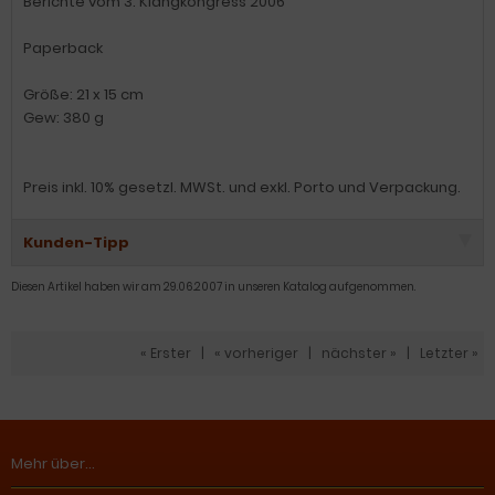
Berichte vom 3. Klangkongress 2006
Paperback
Größe: 21 x 15 cm
Gew: 380 g
Preis inkl. 10% gesetzl. MWSt. und exkl. Porto und Verpackung.
Kunden-Tipp
Diesen Artikel haben wir am 29.06.2007 in unseren Katalog aufgenommen.
« Erster
|
« vorheriger
|
nächster »
|
Letzter »
Mehr über...