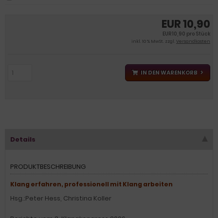
EUR 10,90
EUR 10,90 pro Stück
inkl. 10 % MwSt. zzgl.
Versandkosten
IN DEN WARENKORB
Details
PRODUKTBESCHREIBUNG
Klang erfahren, professionell mit Klang arbeiten
Hsg.:Peter Hess, Christina Koller