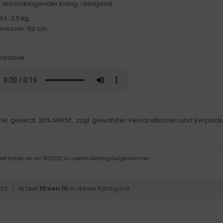
, durchdringender Klang, reinigend.
t: 2,5 kg
messer: 50 cm
beispiel
inkl. gesetzl. 20% MWSt., zzgl. gewählter Versandkosten und Verpack
ikel haben wir am 19.11.2021 in unseren Katalog aufgenommen.
cht
| Artikel
10 von 10
in dieser Kategorie