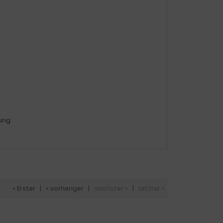
ung.
« Erster
|
« vorheriger
|
nächster »
|
Letzter »