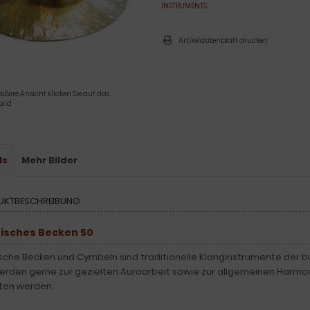
INSTRUMENTS
Artikeldatenblatt drucken
rößere Ansicht klicken Sie auf das
ild
ls
Mehr Bilder
UKTBESCHREIBUNG
tisches Becken 50
ische Becken und Cymbeln sind traditionelle Klanginstrumente der b
erden gerne zur gezielten Auraarbeit sowie zur allgemeinen Harmoni
ten werden.