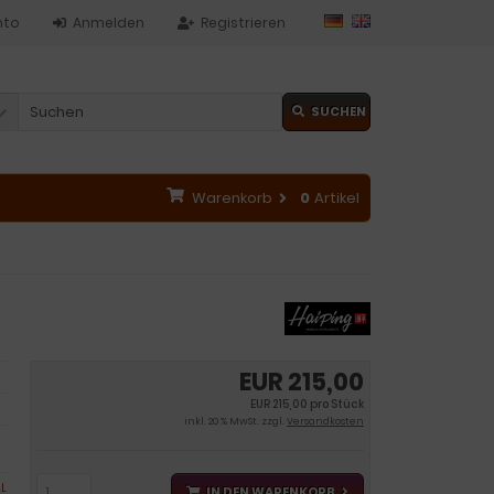
nto
Anmelden
Registrieren
SUCHEN
Warenkorb
0
Artikel
EUR 215,00
EUR 215,00 pro Stück
inkl. 20 % MwSt. zzgl.
Versandkosten
L
IN DEN WARENKORB