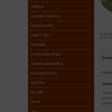
ZIMBELN
KALIMBA-SANSULA
MONOCHORD
Für eine g
SHRUTI-BOX
Vorschaub
MARIMBA
KOSHI KLANGSPIELE
Detai
ZAPHIR KLANGSPIELE
PROD
MASSAGETISCH
ASIATIKA
Tibe
BÜCHER
Tibet
und w
MUSIK
gehal
DVD