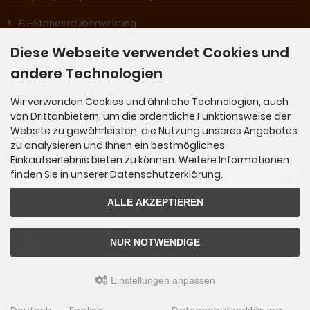
EU-Standardüberweisung
Nachnahme (in Österreich)
Diese Webseite verwendet Cookies und
andere Technologien
Rechnung (für Stammkunden)
Wir verwenden Cookies und ähnliche Technologien, auch
von Drittanbietern, um die ordentliche Funktionsweise der
Newsletter-Anmeldung
Website zu gewährleisten, die Nutzung unseres Angebotes
zu analysieren und Ihnen ein bestmögliches
Einkaufserlebnis bieten zu können. Weitere Informationen
E-Mail-Adresse:
finden Sie in unserer Datenschutzerklärung.
ALLE AKZEPTIEREN
Der Newsletter kann jederzeit hier oder in Ihrem Kundenkonto abbestellt werden.
NUR NOTWENDIGE
Einstellungen anpassen
KLANGSCHALEN SHOP © 2026 | Template © 2009-2026 by
mod
ified eCommerce