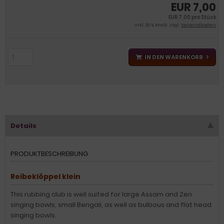
EUR 7,00
EUR 7,00 pro Stück
inkl. 20 % MwSt. zzgl.
Versandkosten
IN DEN WARENKORB
Details
PRODUKTBESCHREIBUNG
Reibeklöppel klein
This rubbing club is well suited for large Assam and Zen
singing bowls, small Bengali, as well as bulbous and flat head
singing bowls.