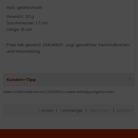
Holz, gedrechselt
Gewicht: 20 g
Durchmesser: 1,7 cm
Länge: 15 cm
Preis inkl. gesetzl. 20% MWSt., zzgl. gewählter Versandkosten
und Verpackung.
Kunden-Tipp
Diesen Artikel haben wir am 23.11.2005 in unseren Katalog aufgenommen.
« Erster
|
« vorheriger
|
nächster »
|
Letzter »