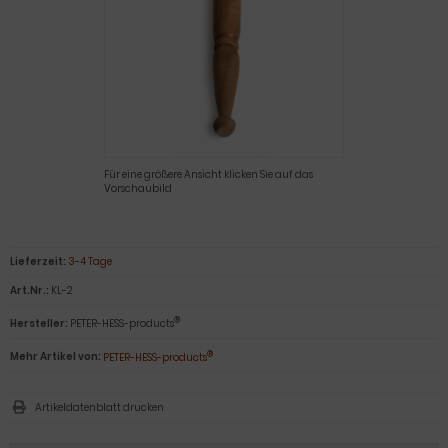
Für eine größere Ansicht klicken Sie auf das
Vorschaubild
Lieferzeit:
3-4 Tage
Art.Nr.:
KL-2
®
Hersteller:
PETER-HESS-products
®
Mehr Artikel von:
PETER-HESS-products
Artikeldatenblatt drucken