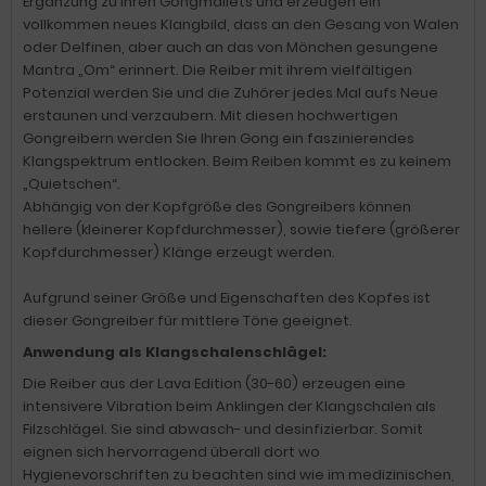
Ergänzung zu Ihren Gongmallets und erzeugen ein
vollkommen neues Klangbild, dass an den Gesang von Walen
oder Delfinen, aber auch an das von Mönchen gesungene
Mantra „Om“ erinnert. Die Reiber mit ihrem vielfältigen
Potenzial werden Sie und die Zuhörer jedes Mal aufs Neue
erstaunen und verzaubern. Mit diesen hochwertigen
Gongreibern werden Sie Ihren Gong ein faszinierendes
Klangspektrum entlocken. Beim Reiben kommt es zu keinem
„Quietschen“.
Abhängig von der Kopfgröße des Gongreibers können
hellere (kleinerer Kopfdurchmesser), sowie tiefere (größerer
Kopfdurchmesser) Klänge erzeugt werden.
Aufgrund seiner Größe und Eigenschaften des Kopfes ist
dieser Gongreiber für mittlere Töne geeignet.
Anwendung als Klangschalenschlägel:
Die Reiber aus der Lava Edition (30-60) erzeugen eine
intensivere Vibration beim Anklingen der Klangschalen als
Filzschlägel. Sie sind abwasch- und desinfizierbar. Somit
eignen sich hervorragend überall dort wo
Hygienevorschriften zu beachten sind wie im medizinischen,