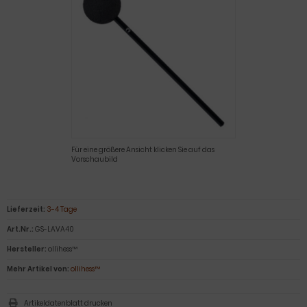
Für eine größere Ansicht klicken Sie auf das
Vorschaubild
Lieferzeit:
3-4 Tage
Art.Nr.:
GS-LAVA40
Hersteller:
ollihess™
Mehr Artikel von:
ollihess™
Artikeldatenblatt drucken