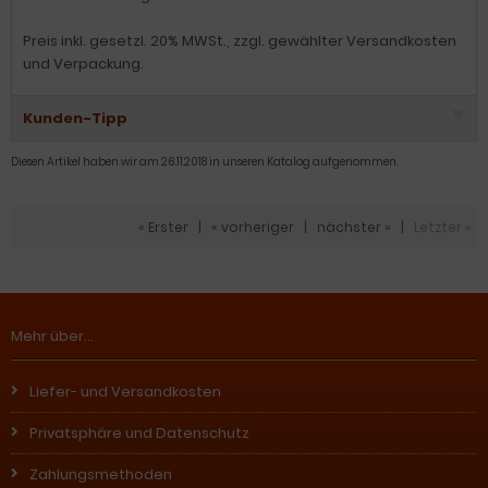
Preis inkl. gesetzl. 20% MWSt., zzgl. gewählter Versandkosten
und Verpackung.
Kunden-Tipp
Diesen Artikel haben wir am 26.11.2018 in unseren Katalog aufgenommen.
« Erster
|
« vorheriger
|
nächster »
|
Letzter »
Mehr über...
Liefer- und Versandkosten
Privatsphäre und Datenschutz
Zahlungsmethoden