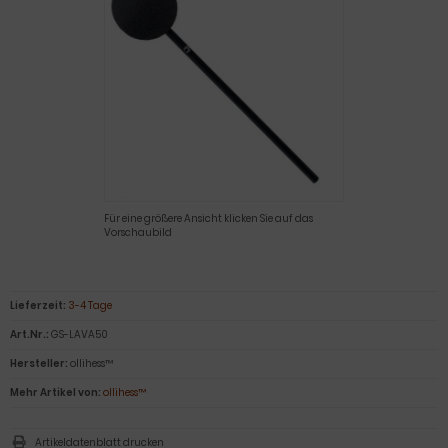
Für eine größere Ansicht klicken Sie auf das
Vorschaubild
Lieferzeit:
3-4 Tage
Art.Nr.:
GS-LAVA50
Hersteller:
ollihess™
Mehr Artikel von:
ollihess™
Artikeldatenblatt drucken