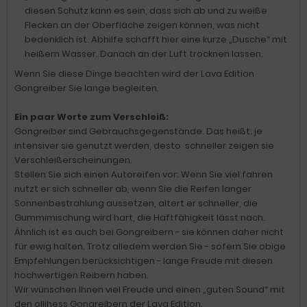
diesen Schutz kann es sein, dass sich ab und zu weiße
Flecken an der Oberfläche zeigen können, was nicht
bedenklich ist. Abhilfe schafft hier eine kurze „Dusche“ mit
heißem Wasser. Danach an der Luft trocknen lassen.
Wenn Sie diese Dinge beachten wird der Lava Edition
Gongreiber Sie lange begleiten.
Ein paar Worte zum Verschleiß:
Gongreiber sind Gebrauchsgegenstände. Das heißt: je
intensiver sie genutzt werden, desto schneller zeigen sie
Verschleißerscheinungen.
Stellen Sie sich einen Autoreifen vor: Wenn Sie viel fahren
nutzt er sich schneller ab, wenn Sie die Reifen langer
Sonnenbestrahlung aussetzen, altert er schneller, die
Gummimischung wird hart, die Haftfähigkeit lässt nach.
Ähnlich ist es auch bei Gongreibern - sie können daher nicht
für ewig halten. Trotz alledem werden Sie - sofern Sie obige
Empfehlungen berücksichtigen - lange Freude mit diesen
hochwertigen Reibern haben.
Wir wünschen Ihnen viel Freude und einen „guten Sound“ mit
den ollihess Gongreibern der Lava Edition.