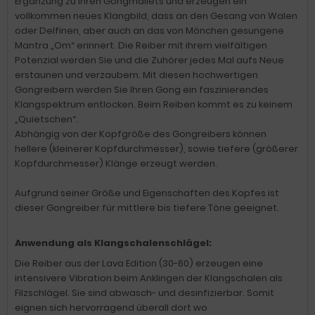
Ergänzung zu Ihren Gongmallets und erzeugen ein
vollkommen neues Klangbild, dass an den Gesang von Walen
oder Delfinen, aber auch an das von Mönchen gesungene
Mantra „Om“ erinnert. Die Reiber mit ihrem vielfältigen
Potenzial werden Sie und die Zuhörer jedes Mal aufs Neue
erstaunen und verzaubern. Mit diesen hochwertigen
Gongreibern werden Sie Ihren Gong ein faszinierendes
Klangspektrum entlocken. Beim Reiben kommt es zu keinem
„Quietschen“.
Abhängig von der Kopfgröße des Gongreibers können
hellere (kleinerer Kopfdurchmesser), sowie tiefere (größerer
Kopfdurchmesser) Klänge erzeugt werden.
Aufgrund seiner Größe und Eigenschaften des Kopfes ist
dieser Gongreiber für mittlere bis tiefere Töne geeignet.
Anwendung als Klangschalenschlägel:
Die Reiber aus der Lava Edition (30-60) erzeugen eine
intensivere Vibration beim Anklingen der Klangschalen als
Filzschlägel. Sie sind abwasch- und desinfizierbar. Somit
eignen sich hervorragend überall dort wo