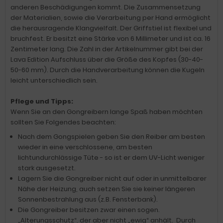
anderen Beschädigungen kommt. Die Zusammensetzung
der Materialien, sowie die Verarbeitung per Hand ermöglicht
die herausragende Klangvielfalt. Der Griffstiel ist flexibel und
bruchfest. Er besitzt eine Stärke von 6 Millimeter und ist ca. 16
Zentimeter lang. Die Zahl in der Artikelnummer gibt bei der
Lava Edition Aufschluss über die Größe des Kopfes (30-40-
50-60 mm). Durch die Handverarbeitung können die Kugeln
leicht unterschiedlich sein.
Pflege und Tipps:
Wenn Sie an den Gongreibern lange Spaß haben möchten
sollten Sie Folgendes beachten:
Nach dem Gongspielen geben Sie den Reiber am besten
wieder in eine verschlossene, am besten
lichtundurchlässige Tüte - so ist er dem UV-Licht weniger
stark ausgesetzt.
Lagern Sie die Gongreiber nicht auf oder in unmittelbarer
Nähe der Heizung, auch setzen Sie sie keiner längeren
Sonnenbestrahlung aus (z.B. Fensterbank).
Die Gongreiber besitzen zwar einen sogen.
„Alterungsschutz“, der aber nicht „ewig“ anhält. Durch