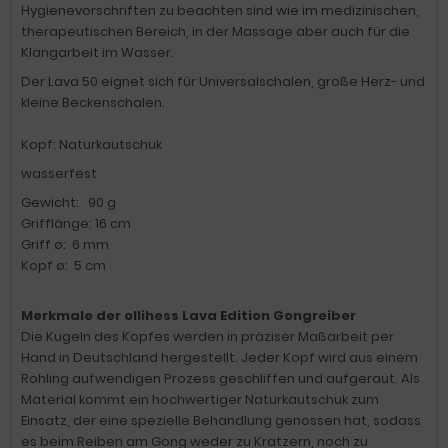
Hygienevorschriften zu beachten sind wie im medizinischen,
therapeutischen Bereich, in der Massage aber auch für die
Klangarbeit im Wasser.
Der Lava 50 eignet sich für Universalschalen, große Herz- und
kleine Beckenschalen.
Kopf: Naturkautschuk
wasserfest
Gewicht: 90 g
Grifflänge: 16 cm
Griff ø: 6 mm
Kopf ø: 5 cm
Merkmale der ollihess Lava Edition Gongreiber
Die Kugeln des Kopfes werden in präziser Maßarbeit per
Hand in Deutschland hergestellt. Jeder Kopf wird aus einem
Rohling aufwendigen Prozess geschliffen und aufgeraut. Als
Material kommt ein hochwertiger Naturkautschuk zum
Einsatz, der eine spezielle Behandlung genossen hat, sodass
es beim Reiben am Gong weder zu Kratzern, noch zu