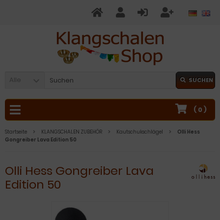
Alle
SUCHEN
(
0
)
Startseite
KLANGSCHALEN ZUBEHÖR
Kautschukschlägel
Olli Hess
Gongreiber Lava Edition 50
Olli Hess Gongreiber Lava
Edition 50