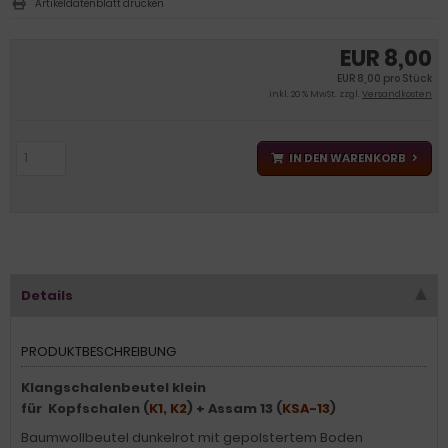
Artikeldatenblatt drucken
EUR 8,00
EUR 8,00 pro Stück
inkl. 20 % MwSt. zzgl.
Versandkosten
IN DEN WARENKORB
Details
PRODUKTBESCHREIBUNG
Klangschalenbeutel klein
für Kopfschalen (
K1
,
K2
) + Assam 13 (
KSA-13
)
Baumwollbeutel dunkelrot mit gepolstertem Boden