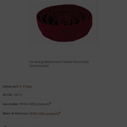
Für eine größere Ansicht klicken Sie auf das
Vorschaubild
Lieferzeit:
3-4 Tage
Art.Nr.:
KB-13
®
Hersteller:
PETER-HESS-products
®
Mehr Artikel von:
PETER-HESS-products