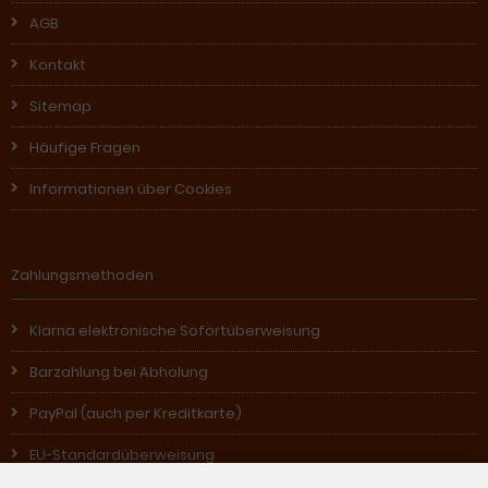
AGB
Kontakt
Sitemap
Häufige Fragen
Informationen über Cookies
Zahlungsmethoden
Klarna elektronische Sofortüberweisung
Barzahlung bei Abholung
PayPal (auch per Kreditkarte)
EU-Standardüberweisung