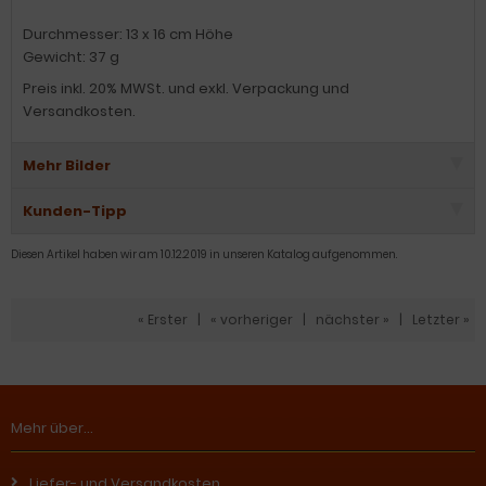
Durchmesser: 13 x 16 cm Höhe
Gewicht: 37 g
Preis inkl. 20% MWSt. und exkl. Verpackung und
Versandkosten.
Mehr Bilder
Kunden-Tipp
Diesen Artikel haben wir am 10.12.2019 in unseren Katalog aufgenommen.
« Erster
|
« vorheriger
|
nächster »
|
Letzter »
Mehr über...
Liefer- und Versandkosten