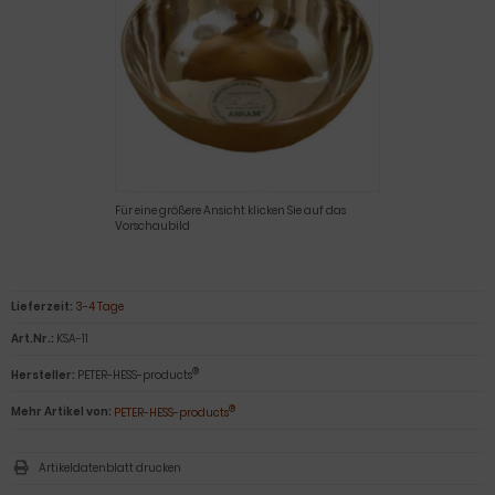
Für eine größere Ansicht klicken Sie auf das
Vorschaubild
Lieferzeit:
3-4 Tage
Art.Nr.:
KSA-11
®
Hersteller:
PETER-HESS-products
®
Mehr Artikel von:
PETER-HESS-products
Artikeldatenblatt drucken