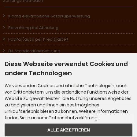
Zahlungsmethoden
Klarna elektronische Sofortüberweisung
Barzahlung bei Abholung
PayPal (auch per Kreditkarte)
EU-Standardüberweisung
Diese Webseite verwendet Cookies und
Nachnahme (in Österreich)
andere Technologien
Rechnung (für Stammkunden)
Wir verwenden Cookies und ähnliche Technologien, auch
von Drittanbietern, um die ordentliche Funktionsweise der
Website zu gewährleisten, die Nutzung unseres Angebotes
Newsletter-Anmeldung
zu analysieren und Ihnen ein bestmögliches
Einkaufserlebnis bieten zu können. Weitere Informationen
E-Mail-Adresse:
finden Sie in unserer Datenschutzerklärung.
ALLE AKZEPTIEREN
Der Newsletter kann jederzeit hier oder in Ihrem Kundenkonto abbestellt werden.