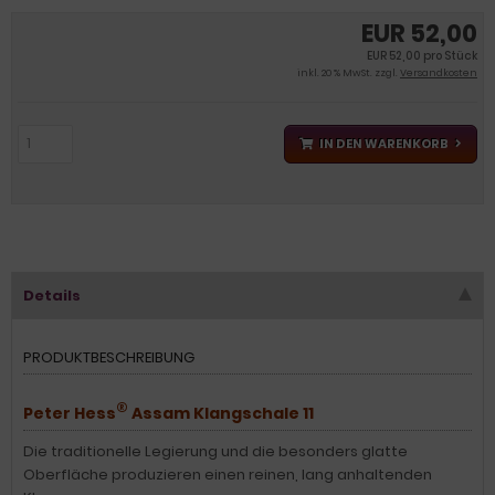
EUR 52,00
EUR 52,00 pro Stück
inkl. 20 % MwSt. zzgl.
Versandkosten
IN DEN WARENKORB
Details
PRODUKTBESCHREIBUNG
®
Peter Hess
Assam Klangschale 11
Die traditionelle Legierung und die besonders glatte
Oberfläche produzieren einen reinen, lang anhaltenden