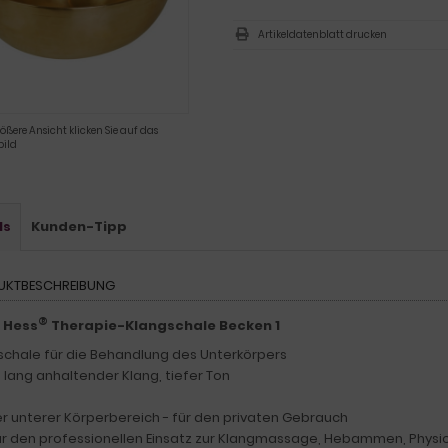
Artikeldatenblatt drucken
rößere Ansicht klicken Sie auf das
ild
ls
Kunden-Tipp
UKTBESCHREIBUNG
®
 Hess
Therapie-Klangschale Becken 1
schale für die Behandlung des Unterkörpers
, lang anhaltender Klang, tiefer Ton
r unterer Körperbereich - für den privaten Gebrauch
ür den professionellen Einsatz zur Klangmassage, Hebammen, Physio