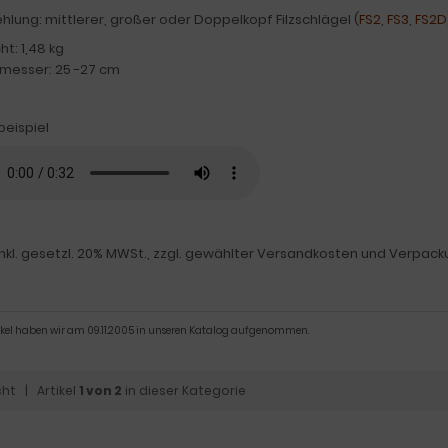
lung: mittlerer, großer oder Doppelkopf Filzschlägel (
FS2
,
FS3
,
FS2D
t: 1,48 kg
messer: 25 -27 cm
beispiel
inkl. gesetzl. 20% MWSt., zzgl. gewählter Versandkosten und Verpack
tikel haben wir am 09.11.2005 in unseren Katalog aufgenommen.
cht
| Artikel
1 von 2
in dieser Kategorie