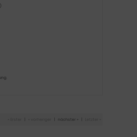
)
ung.
« Erster
|
« vorheriger
|
nächster »
|
Letzter »