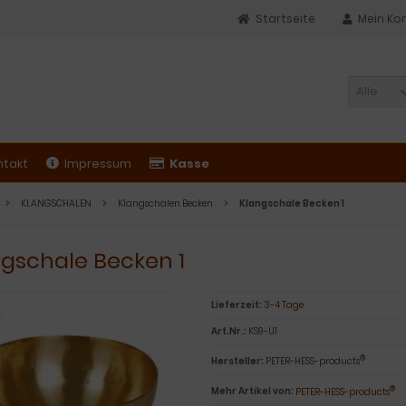
Startseite
Mein Ko
Alle
ntakt
Impressum
Kasse
KLANGSCHALEN
Klangschalen Becken
Klangschale Becken 1
gschale Becken 1
Lieferzeit:
3-4 Tage
Art.Nr.:
KS9-U1
®
Hersteller:
PETER-HESS-products
®
Mehr Artikel von:
PETER-HESS-products