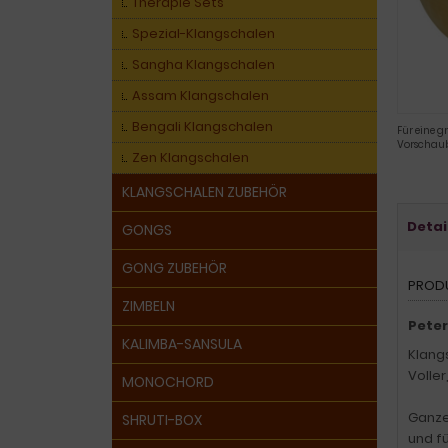
Therapie Sets
Spezial-Klangschalen
Sangha Klangschalen
Assam Klangschalen
Bengali Klangschalen
Für eine g
Vorschaub
Zen Klangschalen
KLANGSCHALEN ZUBEHÖR
Detai
GONGS
GONG ZUBEHÖR
PROD
ZIMBELN
Peter
KALIMBA-SANSULA
Klang
Voller
MONOCHORD
Ganze
SHRUTI-BOX
und f