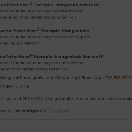
®
ße Peter Hess
Therapie-Klangschale Herz O2
schale für die Behandlung des Oberkörpers
iver, lang anhaltender Klang, hoher Ton
®
versal Peter Hess
Therapie-Klangschale
schale für die Behandlung des ganzen Körpers
tes Klangspektrum
®
ine Peter Hess
Therapie-Klangschale Becken U1
schale für die Behandlung des Unterkörpers
, lang anhaltender Klang, tiefer Ton
lung: mittlerer, großer oder Doppelkopf Filzschlägel (
FS2
,
FS3
,
FS2D
t ges.: 3,74 kg
inkl. gesetzl. 20% MWSt., zzgl. gewählter Versandkosten und Verpack
hlung:
Filzschlägel 2, 3
(FS 2, FS 3)