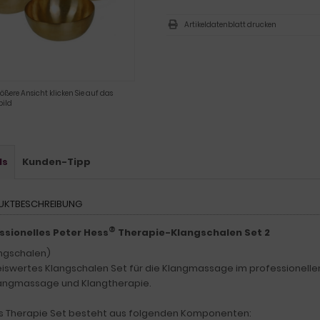
Artikeldatenblatt drucken
rößere Ansicht klicken Sie auf das
ild
ls
Kunden-Tipp
UKTBESCHREIBUNG
®
ssionelles Peter Hess
Therapie-Klangschalen Set 2
angschalen)
reiswertes Klangschalen Set für die Klangmassage im professionellen
langmassage und Klangtherapie.
s Therapie Set besteht aus folgenden Komponenten: