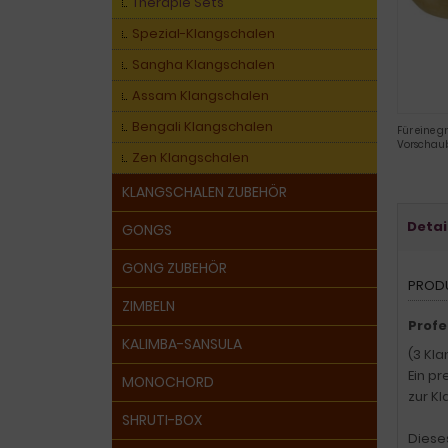
Therapie Sets
Spezial-Klangschalen
Sangha Klangschalen
Assam Klangschalen
Bengali Klangschalen
Für eine g
Vorschaub
Zen Klangschalen
KLANGSCHALEN ZUBEHÖR
Detai
GONGS
GONG ZUBEHÖR
PROD
ZIMBELN
Profe
KALIMBA-SANSULA
(3 Kl
Ein p
MONOCHORD
zur K
SHRUTI-BOX
Diese