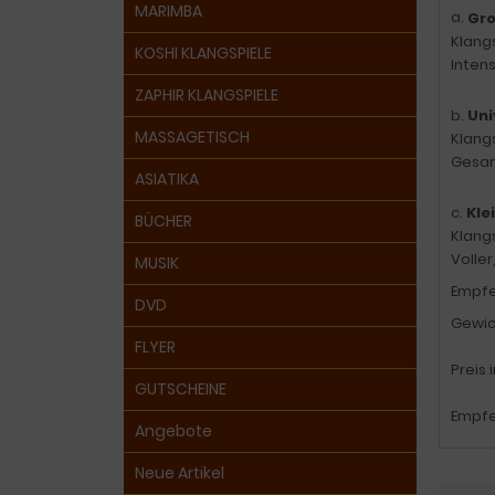
MARIMBA
a.
Gro
Klang
KOSHI KLANGSPIELE
Intens
ZAPHIR KLANGSPIELE
b.
Uni
MASSAGETISCH
Klang
Gesam
ASIATIKA
c.
Kle
BÜCHER
Klang
Voller
MUSIK
Empfeh
DVD
Gewich
FLYER
Preis 
GUTSCHEINE
Empfe
Angebote
Neue Artikel