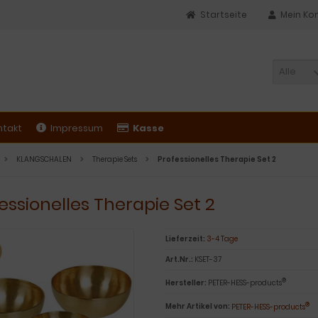
Startseite
Mein Ko
Alle
ntakt
Impressum
Kasse
KLANGSCHALEN
Therapie Sets
Professionelles Therapie Set 2
essionelles Therapie Set 2
Lieferzeit:
3-4 Tage
Art.Nr.:
KSET-37
®
Hersteller:
PETER-HESS-products
®
Mehr Artikel von:
PETER-HESS-products