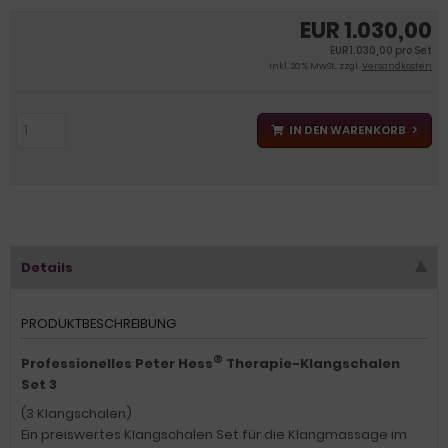
EUR 1.030,00
EUR 1.030,00 pro Set
inkl. 20 % MwSt. zzgl.
Versandkosten
IN DEN WARENKORB
Details
PRODUKTBESCHREIBUNG
®
Professionelles Peter Hess
Therapie-Klangschalen
Set 3
(3 Klangschalen)
Ein preiswertes Klangschalen Set für die Klangmassage im