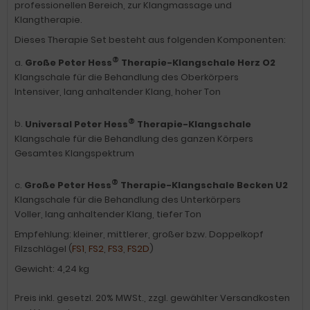
professionellen Bereich, zur Klangmassage und
Klangtherapie.
Dieses Therapie Set besteht aus folgenden Komponenten:
®
a.
Große Peter Hess
Therapie-Klangschale Herz O2
Klangschale für die Behandlung des Oberkörpers
Intensiver, lang anhaltender Klang, hoher Ton
®
b.
Universal Peter Hess
Therapie-Klangschale
Klangschale für die Behandlung des ganzen Körpers
Gesamtes Klangspektrum
®
c.
Große Peter Hess
Therapie-Klangschale Becken U2
Klangschale für die Behandlung des Unterkörpers
Voller, lang anhaltender Klang, tiefer Ton
Empfehlung: kleiner, mittlerer, großer bzw. Doppelkopf
Filzschlägel (
FS1
,
FS2
,
FS3
,
FS2D
)
Gewicht: 4,24 kg
Preis inkl. gesetzl. 20% MWSt., zzgl. gewählter Versandkosten