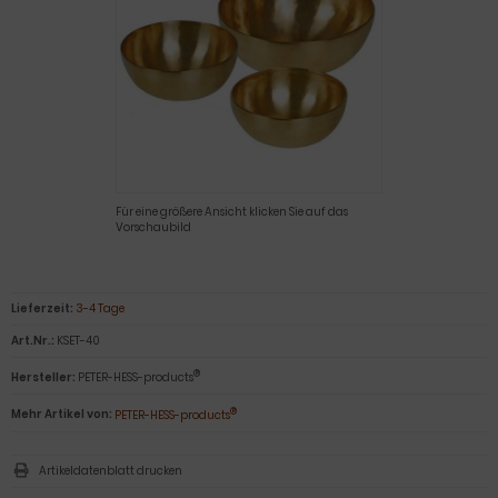
Für eine größere Ansicht klicken Sie auf das
Vorschaubild
Lieferzeit:
3-4 Tage
Art.Nr.:
KSET-40
®
Hersteller:
PETER-HESS-products
®
Mehr Artikel von:
PETER-HESS-products
Artikeldatenblatt drucken