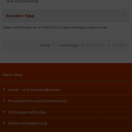
und Verpackung.
Kunden-Tipp
Diesen Artikel haben wir am 18.11.2005 in unseren Katalog aufgenommen.
« Erster
|
« vorheriger
|
nächster »
|
Letzter »
Mehr über...
Liefer- und Versandkosten
Privatsphäre und Datenschutz
Zahlungsmethoden
Widerrufsbelehrung