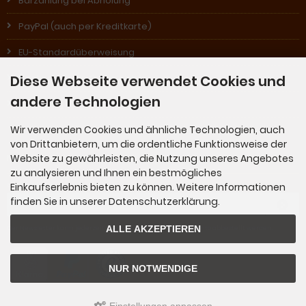
Barzahlung bei Abholung
PayPal (auch per Kreditkarte)
EU-Standardüberweisung
Diese Webseite verwendet Cookies und
Nachnahme (in Österreich)
andere Technologien
Rechnung (für Stammkunden)
Wir verwenden Cookies und ähnliche Technologien, auch
von Drittanbietern, um die ordentliche Funktionsweise der
Newsletter-Anmeldung
Website zu gewährleisten, die Nutzung unseres Angebotes
zu analysieren und Ihnen ein bestmögliches
Einkaufserlebnis bieten zu können. Weitere Informationen
E-Mail-Adresse:
finden Sie in unserer Datenschutzerklärung.
ALLE AKZEPTIEREN
Der Newsletter kann jederzeit hier oder in Ihrem Kundenkonto abbestellt werden.
NUR NOTWENDIGE