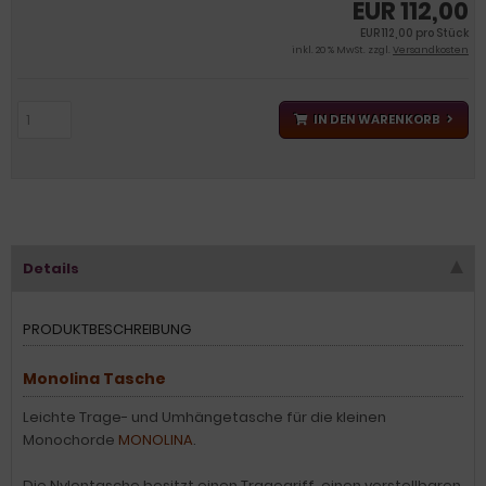
EUR 112,00
EUR 112,00 pro Stück
inkl. 20 % MwSt. zzgl.
Versandkosten
IN DEN WARENKORB
Details
PRODUKTBESCHREIBUNG
Monolina Tasche
Leichte Trage- und Umhängetasche für die kleinen
Monochorde
MONOLINA
.
Die Nylontasche besitzt einen Tragegriff, einen verstellbaren