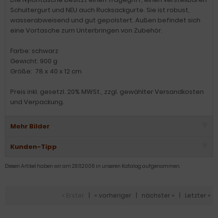
Schultergurt und NEU auch Rucksackgurte. Sie ist robust,
wasserabweisend und gut gepolstert. Außen befindet sich
eine Vortasche zum Unterbringen von Zubehör.
Farbe: schwarz
Gewicht: 900 g
Größe: 78 x 40 x 12 cm
Preis inkl. gesetzl. 20% MWSt., zzgl. gewählter Versandkosten
und Verpackung.
Mehr Bilder
Kunden-Tipp
Diesen Artikel haben wir am 29.11.2006 in unseren Katalog aufgenommen.
« Erster
|
« vorheriger
|
nächster »
|
Letzter »